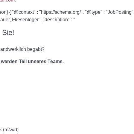
on} { "@context" : "https://schema.org/", "@type" : "JobPosting",
er, Fliesenleger", "description" : "
Sie!
 handwerklich begabt?
 werden Teil unseres Teams.
k (m/w/d)