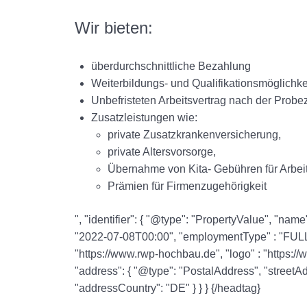
Wir bieten:
überdurchschnittliche Bezahlung
Weiterbildungs- und Qualifikationsmöglichke
Unbefristeten Arbeitsvertrag nach der Probez
Zusatzleistungen wie:
private Zusatzkrankenversicherung,
private Altersvorsorge,
Übernahme von Kita- Gebühren für Arbei
Prämien für Firmenzugehörigkeit
", "identifier": { "@type": "PropertyValue", "n
"2022-07-08T00:00", "employmentType" : "FULL_
"https://www.rwp-hochbau.de", "logo" : "https
"address": { "@type": "PostalAddress", "streetAd
"addressCountry": "DE" } } } {/headtag}