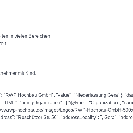
iten in vielen Bereichen
eit
tnehmer mit Kind,
ame": "RWP Hochbau GmbH", "value": "Niederlassung Gera" }, "dat
TIME", "hiringOrganization" : { "@type" : "Organization", "
://www.rwp-hochbau.de/images/Logos/RWP-Hochbau-GmbH-500x55.
dress": "Roschützer Str. 56", "addressLocality": ", Gera", "add