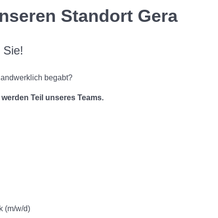
unseren Standort Gera
Sie!
 handwerklich begabt?
 werden Teil unseres Teams.
k (m/w/d)