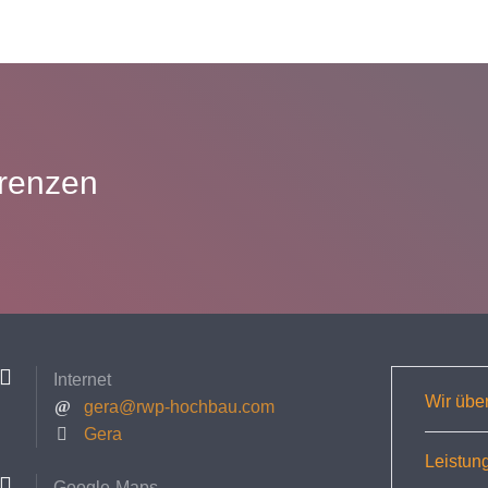
erenzen
Internet
Wir übe
gera@rwp-hochbau.com
Gera
Leistun
Google-Maps