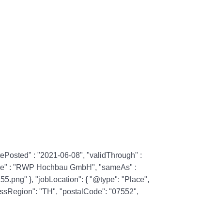
ePosted" : "2021-06-08", "validThrough" :
name" : "RWP Hochbau GmbH", "sameAs" :
png" }, "jobLocation": { "@type": "Place",
ressRegion": "TH", "postalCode": "07552",