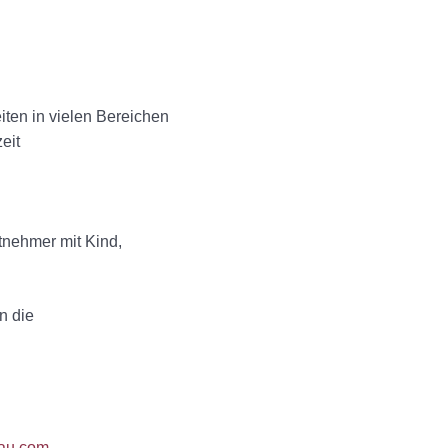
iten in vielen Bereichen
eit
tnehmer mit Kind,
n die
au.com
.